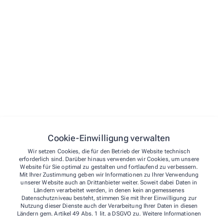
Menü
Startseite
Unsere Standorte
Kontakt
Cookie-Einwilligung verwalten
Die Jansen OHG, Ihre Jansen Apotheken
Wir setzen Cookies, die für den Betrieb der Website technisch
erforderlich sind. Darüber hinaus verwenden wir Cookies, um unsere
in Arnsberg, Ense und Sundern.
Website für Sie optimal zu gestalten und fortlaufend zu verbessern.
Mit Ihrer Zustimmung geben wir Informationen zu Ihrer Verwendung
unserer Website auch an Drittanbieter weiter. Soweit dabei Daten in
Werler Straße 18a
,
59469 Ense
Arnsberg
Ländern verarbeitet werden, in denen kein angemessenes
02938 2111
Datenschutzniveau besteht, stimmen Sie mit Ihrer Einwilligung zur
Nutzung dieser Dienste auch der Verarbeitung Ihrer Daten in diesen
02938 3111
Ländern gem. Artikel 49 Abs. 1 lit. a DSGVO zu. Weitere Informationen
stern@jansen-apotheken.de